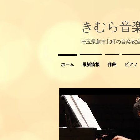
きむら音
​埼玉県蕨市北町の音楽教
ホーム
最新情報
作曲
ピアノ