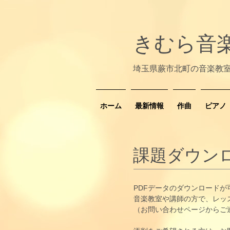
きむら音
​埼玉県蕨市北町の音楽教
ホーム
最新情報
作曲
ピアノ
​課題ダウン
PDFデータのダウンロード
​音楽教室や講師の方で、レ
（お問い合わせページからご