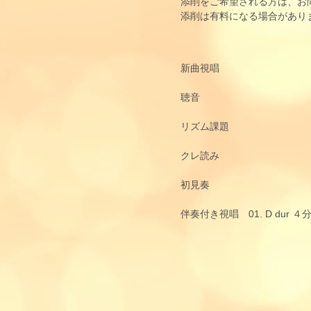
添削をご希望される方は、お
添削は有料になる場合があり
新曲視唱
聴音
リズム課題
クレ読み
初見奏
​伴奏付き視唱 01. D du