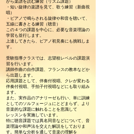
がら楽譜を読む練習（リズム課題）​
・短い旋律の楽譜を見て、歌う練習（新曲視
唱）
・ピアノで鳴らされる旋律や和音を聴いて、
五線に書きとる練習（聴音）
この４つの課題を中心に、必要な音楽理論の
学習も並行します。
上達してきたら、ピアノ初見奏にも挑戦しま
す。
受験指導クラスでは、志望校レベルの課題演
習を行います。
講師作曲の自作課題、フランスの教本などか
ら出題します。
応用課題として、伴奏付視唱、クレが変わる
伴奏付視唱、手拍子付視唱などにも取り組み
ます。
また、実作品のアナリーゼも行い、単に訓練
としてのソルフェージュにとどまらず、より
音楽的な課題に触れることを意識して
レッスンを実施しています。
特に聴音課題では異名同音などについて、音
楽理論や和声法を交えた解説をしておりま
す。簡単な分析を通して音楽の理解を