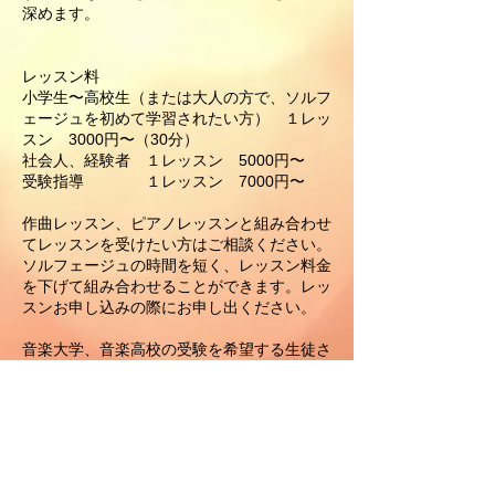
深めます。
レッスン料
小学生〜高校生（または大人の方で、ソルフ
ェージュを初めて学習されたい方） １レッ
スン 3000円〜（30分）
社会人、経験者 １レッスン 5000円〜
受験指導 １レッスン 7000円〜
作曲レッスン、ピアノレッスンと組み合わせ
てレッスンを受けたい方はご相談ください。
​ソルフェージュの時間を短く、レッスン料金
を下げて組み合わせることができます。レッ
スンお申し込みの際にお申し出ください。
音楽大学、音楽高校の受験を希望する生徒さ
んで、ピアノ以外の専攻生の方も歓迎です。
また、音楽大学の学生で、さらに高いレベル
の課題に取り組みたい方も受講を歓迎いたし
ます。